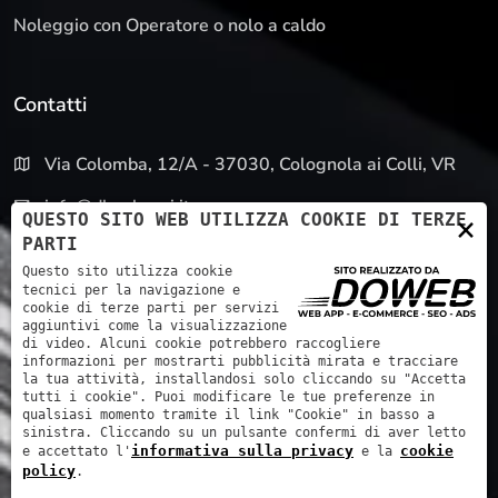
Noleggio con Operatore o nolo a caldo
Contatti
Via Colomba, 12/A - 37030, Colognola ai Colli, VR
info@dbnoleggi.it
QUESTO SITO WEB UTILIZZA COOKIE DI TERZE
×
PARTI
045 4501077
Questo sito utilizza cookie
tecnici per la navigazione e
cookie di terze parti per servizi
aggiuntivi come la visualizzazione
di video. Alcuni cookie potrebbero raccogliere
informazioni per mostrarti pubblicità mirata e tracciare
la tua attività, installandosi solo cliccando su "Accetta
tutti i cookie". Puoi modificare le tue preferenze in
Db noleggi s.r.l.
|
P. IVA: 04441580232
|
REA: VR420724
|
qualsiasi momento tramite il link "Cookie" in basso a
Cap. Soc.: 60.000,00 €
sinistra. Cliccando su un pulsante confermi di aver letto
informativa sulla privacy
cookie
e accettato l'
e la
Informativa sulla privacy
Cookie Policy
Accessibility
policy
.