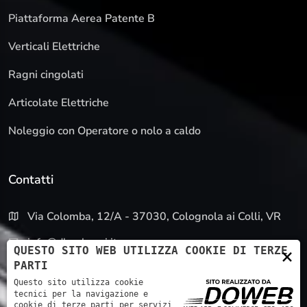
Piattaforma Aerea Patente B
Verticali Elettriche
Ragni cingolati
Articolate Elettriche
Noleggio con Operatore o nolo a caldo
Contatti
Via Colomba, 12/A - 37030, Colognola ai Colli, VR
info@dbnoleggi.it
QUESTO SITO WEB UTILIZZA COOKIE DI TERZE
×
PARTI
045 4501077
Questo sito utilizza cookie
tecnici per la navigazione e
cookie di terze parti per servizi